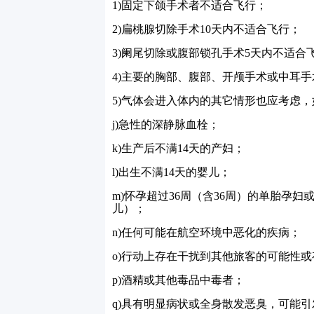
1)
固定下颌手术者不适合飞行；
2)
扁桃腺切除手术
10
天内不适合飞行；
3)
阑尾切除或腹部锁孔手术
5
天内不适合
4)
主要的胸部、腹部、开颅手术或中耳手
5)
气体会进入体内的其它情形也应考虑，
j)
急性的深静脉血栓；
k)
生产后不满
14
天的产妇；
l)
出生不满
14
天的婴儿；
m)
怀孕超过
36
周（含
36
周）的单胎孕妇
儿）；
n)
任何可能在航空环境中恶化的疾病；
o)
行动上存在干扰到其他旅客的可能性或
p)
酒精或其他毒品中毒者；
q)
具有明显病状或全身散发恶臭，可能引