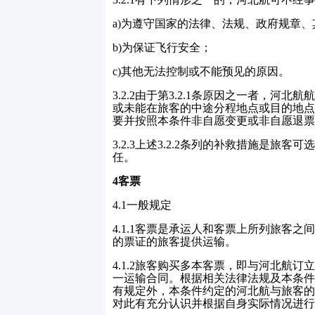
a)
为遵守国家的法律、法规、政府规章、
b)
为保证飞行安全；
c)
其他无法控制或不能预见的原因。
3.2.2
由于第
3.2.1
条原因之一者，河北航航
或未能在旅客的中途分程地点或目的地点
要并按照本条件非自愿变更或非自愿退票
3.2.3
上述
3.2.2
条列的补救措施是旅客可选
任。
4
客票
4.1
一般规定
4.1.1
客票是承运人和客票上所列旅客之
的票证的旅客提供运输。
4.1.2
旅客购买多本客票，即与河北航订
一运输合同。根据相关法律法规及本条件
有规定外，本条件约定的河北航与旅客的
对此有充分认识并根据自身实际情况进行