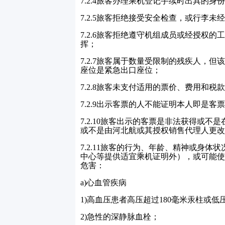
7.2.4
旅客办理乘机登记手续时出具的身份
7.2.5
旅客拒绝接受安全检查，或行李未经
7.2.6
旅客拒绝遵守机组成员或经授权的
挥；
7.2.7
旅客属于数量受限制的残疾人，但
座位是紧急出口座位；
7.2.8
旅客未支付适用的票价、费用和税款
7.2.9
出示客票的人不能证明本人即是客票
7.2.10
旅客出示的客票是非法获得或不是
或不是由河北航或其授权销售代理人更改
7.2.11
旅客的行为、年龄、精神或身体状
中心等提供适宜乘机证明外），或可能使
危害：
a)
心血管疾病
1)
高血压患者高压超过
180
毫米汞柱或低
2)
急性的深静脉血栓；