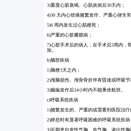
3)
重度心脏衰竭、心肌炎病后
30
天内；
4)30
天内心绞痛频繁发作、严重心律失
5)6
周内发生过心肌梗死；
6)
严重的心脏瓣膜病；
7)
心脏手术后的病人，在手术后
3
周内，
加。
b)
脑部疾病
1)
脑梗
3
天之内；
2)
颅脑损伤、颅骨骨折伴有昏迷或呼吸节
3)
癫痫发作后
24
小时内不能乘坐航班。
c)
呼吸系统疾病
1)
频繁发生的、严重的或需要到医院治疗
2)
静息时有显著呼吸困难的呼吸系统疾病
3)
近期患自发性气胸、血气胸、渗出性胸