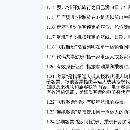
1.14
“婴儿”指开始旅行之日已满
14
日，年
1.15
“早产婴儿”指胎龄在
37
足周以前出生
1.16
“定座”指对旅客预定的座位、舱位
1.17
“航班”指飞机按规定的航线、日期、
1.18
“联程航班”指被列明在单一运输合
1.19
“代码共享航班”指一家承运人或多
1.20
“有效身份证件”指旅客购票和乘机
1.21
“客票”是指承运人或其授权代理人
子客票。纸质客票指由承运人或其授权代
知以及乘机联和旅客联等内容。电子客票
有效运输凭证，是纸质客票的电子替代产
1.22
“联程客票”指列有联程航班的客票。
1.23
“连续客票”是指使用同一承运人的
1.24
定期客票”指列明航班、乘机日期并