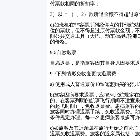
付票款相同的折扣率；
3
）以上
1
）、
2
）款所退金额不得超过原
d)
如班机在非客票所列经停点的其他航站
位的票款，但不得超过原付票款金额，不
间公共交通工具（大巴、动车
/
高铁
/
轮船
的价格。
9.6
自愿退票
自愿退票，是指旅客因其自身原因要求退
9.7
下列情形免收变更或退票费：
a)
使用成人普通票价
10%
优惠购买的婴儿
b)
旅客因病要求退票，应按河北航规定在
的、在客票列明的航班飞行期间不适宜乘
的起飞时间），免收退票费。患病旅客的
旅客同时办理退票手续，免收退票费。如
条件规定办理。每一名患病旅客最多可办
c)
如旅客及其近亲属在旅行开始之前死亡
退票免收退票费。旅客的近亲属包括：旅