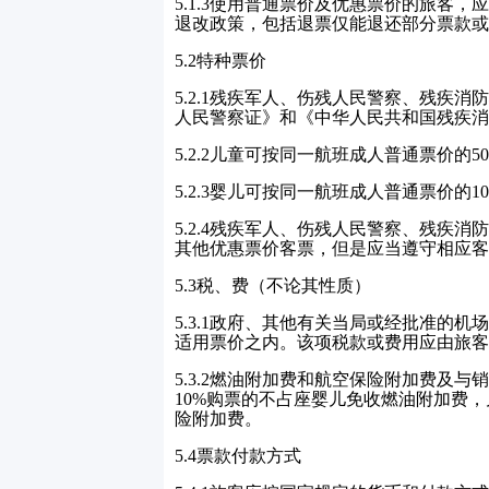
5.1.3
使用普通票价及优惠票价的旅客，
退改政策，包括退票仅能退还部分票款或
5.2
特种票价
5.2.1
残疾军人、伤残人民警察、残疾消
人民警察证》和《中华人民共和国残疾消
5.2.2
儿童可按同一航班成人普通票价的
5
5.2.3
婴儿可按同一航班成人普通票价的
1
5.2.4
残疾军人、伤残人民警察、残疾消防
其他优惠票价客票，但是应当遵守相应客
5.3
税、费（不论其性质）
5.3.1
政府、其他有关当局或经批准的机
适用票价之内。该项税款或费用应由旅客
5.3.2
燃油附加费和航空保险附加费及与
10%
购票的不占座婴儿免收燃油附加费，
险附加费。
5.4
票款付款方式