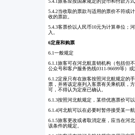
5.4.1
旅客应按国家规定的货币和付款方式
5.4.2
当收取的票款与适用的票价不符或
收的票款。
5.4.3
客票价以人民币
10
元为计算单位；河
入。
6
定座和购票
6.1
一般规定
6.1.1
旅客可在河北航直销机构（包括但不
公众号和客户服务热线
0311-96699
等）或
6.1.2
定座只有在旅客按照河北航规定的
票，并将该定座列入客票有关乘机联，方
可，不得认为定座已确认。
6.1.3
按照河北航规定，某些优惠票价可以
6.1.4
河北航可以在必要时暂停接受某一航
6.1.5
旅客更改或者取消定座，应当在河
该条件的规定。