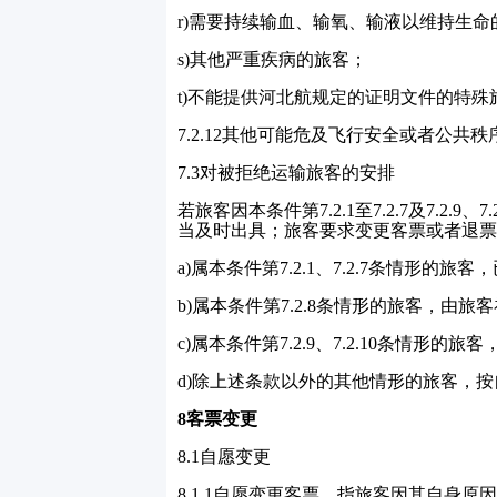
r)
需要持续输血、输氧、输液以维持生命
s)
其他严重疾病的旅客；
t)
不能提供河北航规定的证明文件的特殊
7.2.12
其他可能危及飞行安全或者公共秩
7.3
对被拒绝运输旅客的安排
若旅客因本条件第
7.2.1
至
7.2.7
及
7.2.9
、
7.
当及时出具；旅客要求变更客票或者退票
a)
属本条件第
7.2.1
、
7.2.7
条情形的旅客，
b)
属本条件第
7.2.8
条情形的旅客，由旅客
c)
属本条件第
7.2.9
、
7.2.10
条情形的旅客
d)
除上述条款以外的其他情形的旅客，按
8
客票变更
8.1
自愿变更
8.1.1
自愿变更客票，指旅客因其自身原