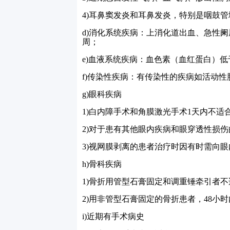
4)
耳鼻窦发炎和耳鼻发炎，特别是咽鼓管
d)
消化系统疾病：上消化道出血、急性阑
周；
e)
血液系统疾病：血色素（血红蛋白）低
f)
传染性疾病：有传染性的疾病如活动性
g)
眼科疾病
1)
白内障手术和角膜激光手术
1
天内不适
2)
对于患有其他眼内疾病和眼穿透性损伤
3)
视网膜剥离的患者治疗时因有时需向眼
h)
骨科疾病
1)
骨折用管型石膏固定和调重锤牵引者不
2)
用非管型石膏固定的骨折患者，
48
小时
i)
近期有手术病史