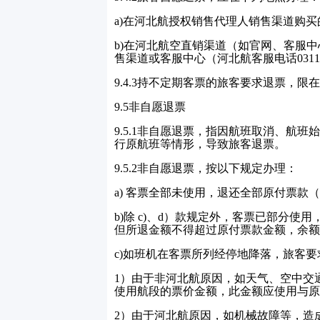
a)
在河北航授权销售代理人销售渠道购买
b)
在河北航空直销渠道（如官网、客服中
售渠道或客服中心（河北航客服电话
0311
9.4.3
持不定期客票的旅客要求退票，限在
9.5
非自愿退票
9.5.1
非自愿退票，指因航班取消、航班始
行原航班等情形，导致旅客退票。
9.5.2
非自愿退票，按以下规定办理：
a)
客票全部未使用，退还全部原付票款（
b)
除
c)
、
d
）款规定外，客票已部分使用
但所退金额不得超过原付票款金额，余额
c)
如班机在客票所列经停地降落，旅客要
1
）由于非河北航原因，如天气、空中交
使用航段的票价金额，此金额应使用与原
2
）由于河北航原因，如机械故障等，造