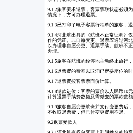
9.1.2
旅客要求退票，客票票联状态必须为
情况下，方可办理退票。
9.1.3
已打印了电子客票行程单的旅客，退
9.1.4
河北航出具的《航班不正常证明》
作的凭证。非自愿变更、退票应通过河北
以办理非自愿变更、退票手续。航班不正
办理。
9.1.5
旅客在航班的经停地主动终止旅行，
9.1.6
退票费的费率以取消已定妥座位的时
9.1.7
退票费按客票票面价计算。
9.1.8
退款进位：客票的票价以人民币
10
元
计算退票手续费数额及需减去的票款数额
9.1.9
旅客自愿变更航班并支付变更费后
不收取退票费，但已付变更费用不退。
9.2
退票受款人
9.2.1
河北航有权向客票上列明姓名的旅客