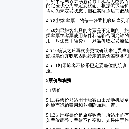
4.5.7
不定期客票或者含有不定期航段的
的定座状态为未定妥状态。根据航线运价
均可为未定妥状态，但在实际承运前必须
4.5.8
旅客客票上的每一张乘机联应当列
4.5.9
如果旅客出具的客票是不定期的，
类客票在客票使用条件和运输合同允许的
用（即变更手续费），只需补收定妥座位
4.5.10
确认之后再次变更或确认未定妥事
航程票价并收取因此带来的票价差额和相
4.5.11
如果旅客不搭乘已定妥座位的航班
座。
5
票价和税费
5.1
票价
5.1.1
客票价只适用于旅客由出发地机场
的地面运输费用和各项附加税、费。
5.1.2
适用客票价是旅客购票时所适用的
如票价调整，票款不作变动。如果由于旅