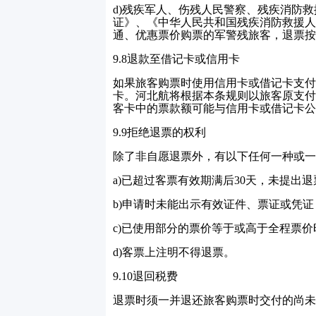
d)
残疾军人、伤残人民警察、残疾消防救
证》、《中华人民共和国残疾消防救援人
通、优惠票价购票的军警残旅客，退票按
9.8
退款至借记卡或信用卡
如果旅客购票时使用信用卡或借记卡支付
卡。河北航将根据本条规则以旅客原支付
客卡中的票款额可能与信用卡或借记卡公
9.9
拒绝退票的权利
除了非自愿退票外，有以下任何一种或一
a)
已超过客票有效期满后
30
天，未提出退
b)
申请时未能出示有效证件、票证或凭证
c)
已使用部分的票价等于或高于全程票价
d)
客票上注明不得退票。
9.10
退回税费
退票时须一并退还旅客购票时交付的尚未