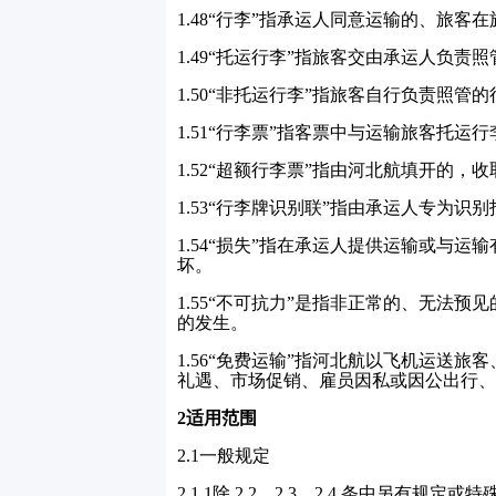
1.48
“行李”指承运人同意运输的、旅客
1.49
“托运行李”指旅客交由承运人负责
1.50
“非托运行李”指旅客自行负责照管的
1.51
“行李票”指客票中与运输旅客托运行
1.52
“超额行李票”指由河北航填开的，
1.53
“行李牌识别联”指由承运人专为识
1.54
“损失”指在承运人提供运输或与运
坏。
1.55
“不可抗力”是指非正常的、无法预
的发生。
1.56
“免费运输”指河北航以飞机运送旅
礼遇、市场促销、雇员因私或因公出行、
2
适用范围
2.1
一般规定
2.1.1
除
2.2
、
2.3
、
2.4
条中另有规定或特