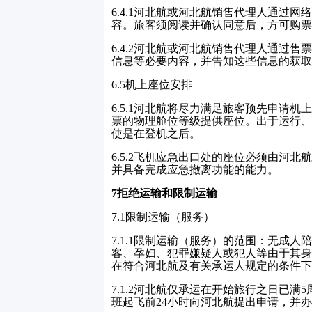
6.4.1
河北航或河北航销售代理人通过网
容。旅客须阅读并确认同意后，方可购票
6.4.2
河北航或河北航销售代理人通过售
信息等必要内容，并告知这些信息的获取
6.5
机上座位安排
6.5.1
河北航将尽力满足旅客预先申请机
票的物理舱位等级提供座位。出于运行、
使是在登机之后。
6.5.2
飞机应急出口处的座位必须由河北
并具备完成应急撤离功能的能力。
7
拒绝运输和限制运输
7.1
限制运输（服务）
7.1.1
限制运输（服务）的范围：无成人陪
客、孕妇、犯罪嫌疑人或犯人等由于其身
在符合河北航及有关承运人规定的条件下
7.1.2
河北航仅承运在开始旅行之日已满
5
班起飞前
24
小时向河北航提出申请，并办