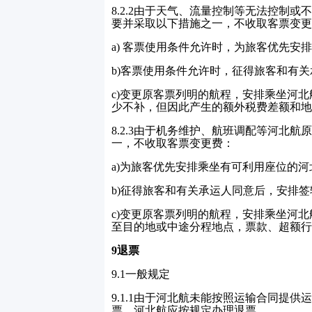
8.2.2
由于天气、流量控制等无法控制或
要并采取以下措施之一，不收取客票变更
a)
客票使用条件允许时，为旅客优先安排
b)
客票使用条件允许时，征得旅客和有关
c)
变更原客票列明的航程，安排乘坐河北
少不补，但因此产生的额外税费差额和地
8.2.3
由于机务维护、航班调配等河北航
一，不收取客票变更费：
a)
为旅客优先安排乘坐有可利用座位的河
b)
征得旅客和有关承运人同意后，安排签
c)
变更原客票列明的航程，安排乘坐河北
至目的地或中途分程地点，票款、超额行
9
退票
9.1
一般规定
9.1.1
由于河北航未能按照运输合同提供
票，河北航应按规定办理退票。