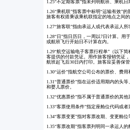
1.25
“不定期客票”指未列明航班、乘机
1.26
“乘机联”指客票中标明“运输有效
旅客有权搭乘该乘机联指定的地点之间的
1.27
“旅客联”指由承运人或代表承运人所
1.28
“日”指日历日，一周以
7
日计算。用
或航班飞行开始日不计算在内。
1.29
“航空运输电子客票行程单”（以下
客提供的付款凭证。用作旅客报销凭证，
航班起飞后
30
日内打印。旅客应妥善保管
1.30
“运价”指航空公司公布的票价、费
1.31
“普通票价”指在运价适用期内的头
和婴儿票价。
1.32
“优惠票价”指不属于普通票价的其他
1.33
“客票使用条件”指定座舱位代码或
1.34
“客票变更”指对客票改期、变更舱
1.35
“客票改期”指客票列明同一承运人