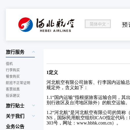
预
简体中文
旅行服务
值机
行李购买
1
定义
餐食购买
河北航空有限公司旅客、行李国内运输总
航班不正常证明
规定外，含义如下：
客票验真
投诉建议
1.1
“国内运输”指根据旅客运输合同，其
别行政区及台湾地区除外）的航空运输。
旅行贴士
1.2
“河北航”是河北航空有限公司的简称
关于我们
NS
，国际民用航空组织
ICAO
指定代码：
303
号，网址：
www.hbhk.com.cn
）。
业务公告