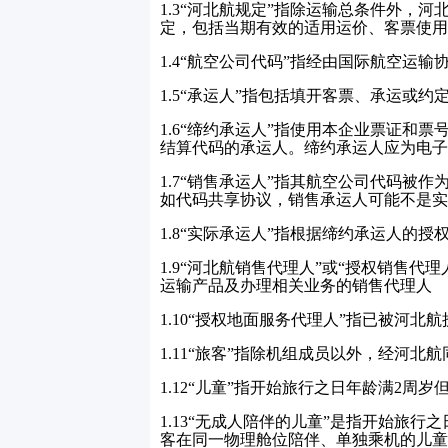
1.3
“河北航规定”指除运输总条件外，河
定，包括当期有效的适用运价、客票使用
1.4
“航空公司代码”指经由国际航空运输
1.5
“承运人”指包括填开客票、承运或约
1.6
“缔约承运人”指使用本企业票证和票
结算代码的承运人。缔约承运人应为电子
1.7
“销售承运人”指其航空公司代码被作
如代码共享协议，销售承运人可能不是实
1.8
“实际承运人”指根据缔约承运人的授
1.9
“河北航销售代理人”或“授权销售代
运输产品及办理相关业务的销售代理人
1.10
“授权地面服务代理人”指已被河北
1.11
“旅客”指除机组成员以外，经河北
1.12
“儿童”指开始旅行之日年龄满
2
周岁
1.13
“无成人陪伴的儿童”是指开始旅行之
客在同一物理舱位陪伴、单独乘机的儿童