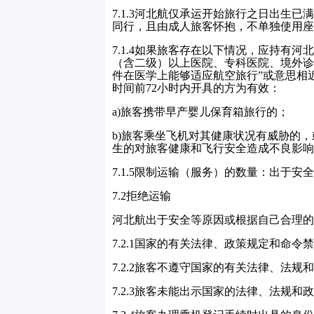
7.1.3
河北航仅承运开始旅行之日出生已满
同行，且由成人旅客怀抱，不单独使用座
7.1.4
如果旅客存在以下情况，应持有河
（含二级）以上医院、专科医院、境外诊
件在医学上能够适应航空旅行”或意思相
时间前
72
小时内开具的方为有效：
a)
旅客携带早产婴儿保育箱旅行的；
b)
旅客乘坐飞机对其健康状况有威胁的，
生的对旅客健康和飞行安全造成不良影响
7.1.5
限制运输（服务）的数量：出于安全
7.2
拒绝运输
河北航出于安全等原因或根据自己合理的
7.2.1
国家的有关法律、政策规定和命令禁
7.2.2
旅客不遵守国家的有关法律、法规和
7.2.3
旅客未能出示国家的法律、法规和政